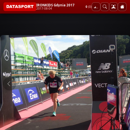
IRONKIDS Gdynia 2017
0
(0)
2017-08-04