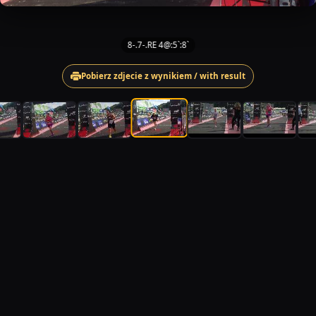
8-.7-.RE 4@:5`:8`
Pobierz zdjecie z wynikiem / with result