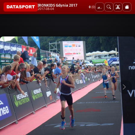
IRONKIDS Gdynia 2017
0
(0)
2017-08-04