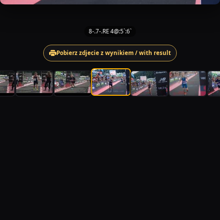
8-.7-.RE 4@:5`:6`
Pobierz zdjecie z wynikiem / with result