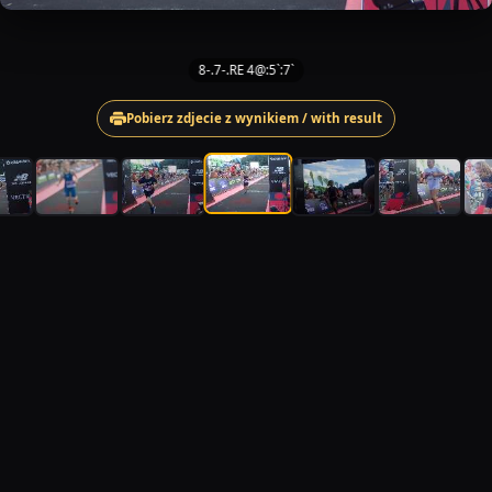
8-.7-.RE 4@:5`:7`
Pobierz zdjecie z wynikiem / with result