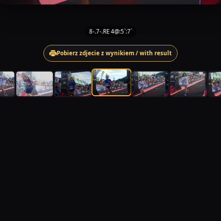
8-.7-.RE 4@:5`:7`
Pobierz zdjecie z wynikiem / with result