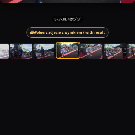
8-.7-.RE 4@:5`:8`
Pobierz zdjecie z wynikiem / with result