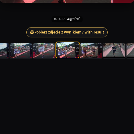
8-.7-.RE 4@:5`:8`
Pobierz zdjecie z wynikiem / with result