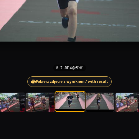
8-.7-.RE 4@:5`:8`
Pobierz zdjecie z wynikiem / with result