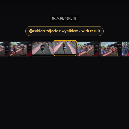
8-.7-.RE 4@:5`:8`
Pobierz zdjecie z wynikiem / with result