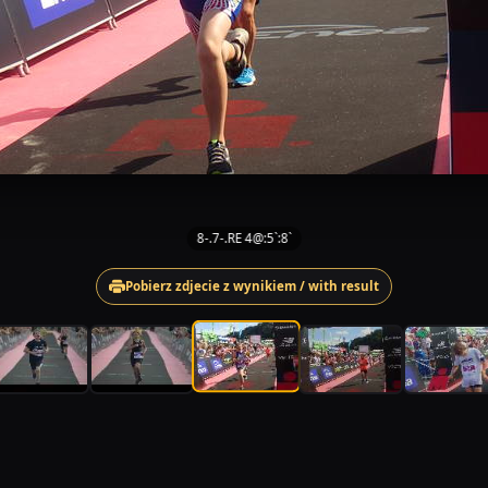
8-.7-.RE 4@:5`:8`
Pobierz zdjecie z wynikiem / with result