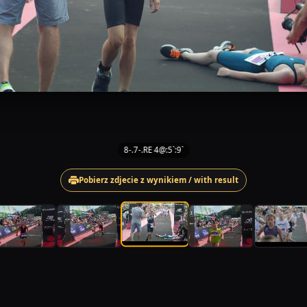
8-.7-.RE 4@:5`:9`
Pobierz zdjecie z wynikiem / with result