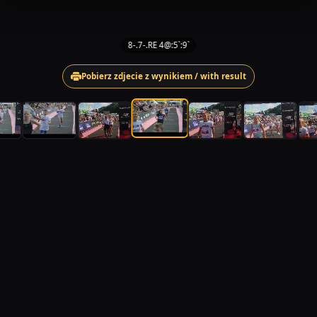
8-.7-.RE 4@:5`:9`
Pobierz zdjecie z wynikiem / with result