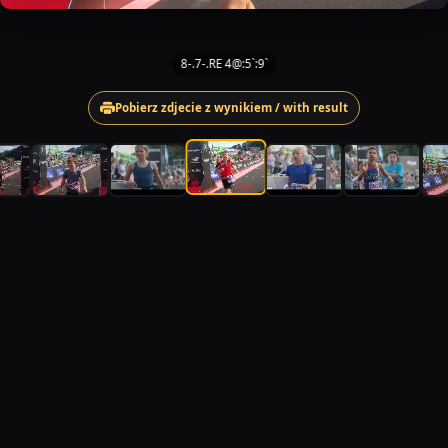
8-.7-.RE 4@:5`:9`
Pobierz zdjecie z wynikiem / with result