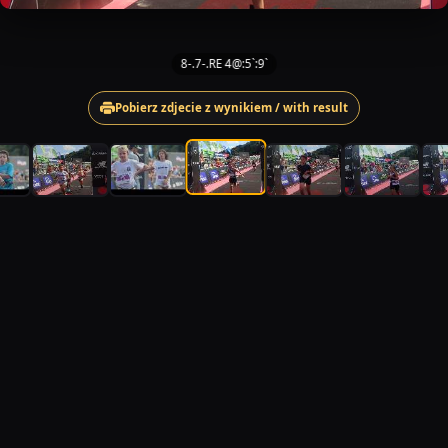
8-.7-.RE 4@:5`:9`
Pobierz zdjecie z wynikiem / with result