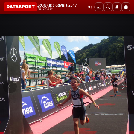
IRONKIDS Gdynia 2017
0
(0)
2017-08-04