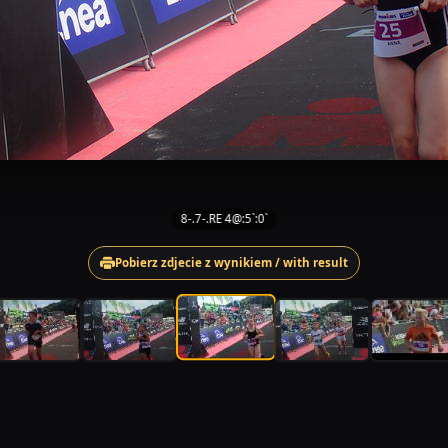
8-.7-.RE 4@:5`:0`
Pobierz zdjecie z wynikiem / with result