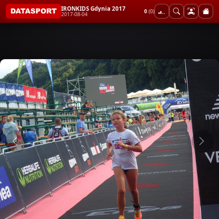
IRONKIDS Gdynia 2017
0
(0)
2017-08-04