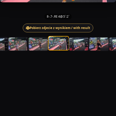
8-.7-.RE 4@:5`:2`
Pobierz zdjecie z wynikiem / with result