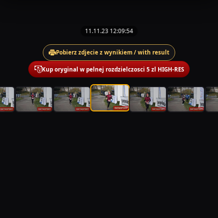
11.11.23 12:09:54
Pobierz zdjecie z wynikiem / with result
Kup oryginal w pelnej rozdzielczosci 5 zl HIGH-RES