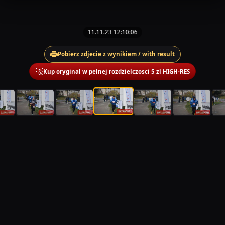
11.11.23 12:10:06
Pobierz zdjecie z wynikiem / with result
Kup oryginal w pelnej rozdzielczosci 5 zl HIGH-RES