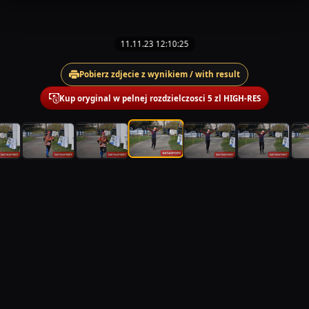
11.11.23 12:10:25
Pobierz zdjecie z wynikiem / with result
Kup oryginal w pelnej rozdzielczosci 5 zl HIGH-RES