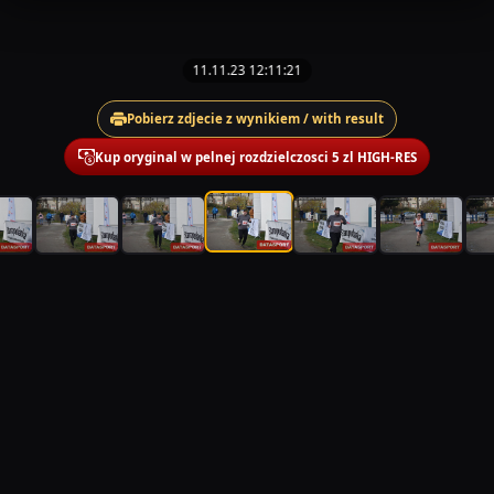
11.11.23 12:11:21
Pobierz zdjecie z wynikiem / with result
Kup oryginal w pelnej rozdzielczosci 5 zl HIGH-RES