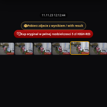
11.11.23 12:12:44
Pobierz zdjecie z wynikiem / with result
Kup oryginal w pelnej rozdzielczosci 5 zl HIGH-RES