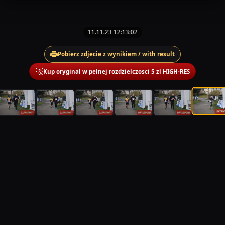
11.11.23 12:13:02
Pobierz zdjecie z wynikiem / with result
Kup oryginal w pelnej rozdzielczosci 5 zl HIGH-RES