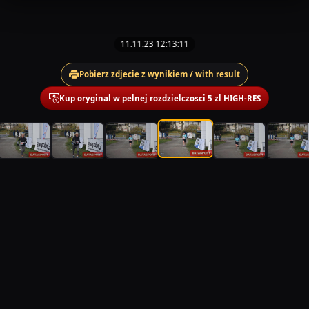
11.11.23 12:13:11
Pobierz zdjecie z wynikiem / with result
Kup oryginal w pelnej rozdzielczosci 5 zl HIGH-RES