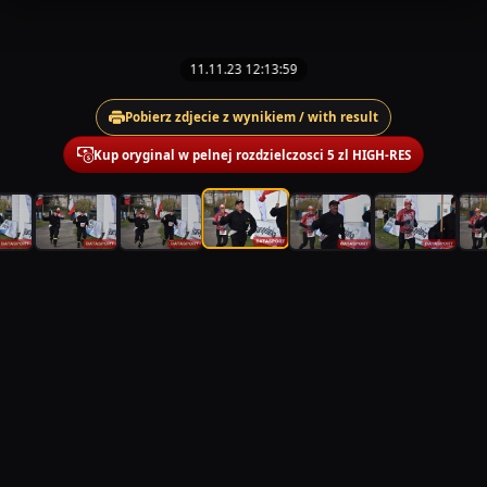
11.11.23 12:13:59
Pobierz zdjecie z wynikiem / with result
Kup oryginal w pelnej rozdzielczosci 5 zl HIGH-RES