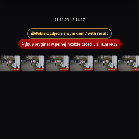
11.11.23 12:14:17
Pobierz zdjecie z wynikiem / with result
Kup oryginal w pelnej rozdzielczosci 5 zl HIGH-RES