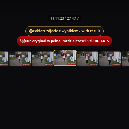
11.11.23 12:14:17
Pobierz zdjecie z wynikiem / with result
Kup oryginal w pelnej rozdzielczosci 5 zl HIGH-RES