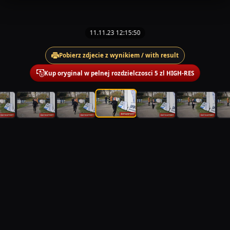
11.11.23 12:15:50
Pobierz zdjecie z wynikiem / with result
Kup oryginal w pelnej rozdzielczosci 5 zl HIGH-RES