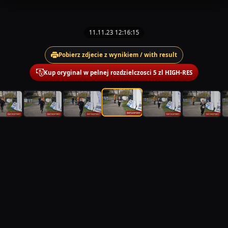
11.11.23 12:16:15
Pobierz zdjecie z wynikiem / with result
Kup oryginal w pelnej rozdzielczosci 5 zl HIGH-RES