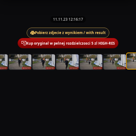
11.11.23 12:16:17
Pobierz zdjecie z wynikiem / with result
Kup oryginal w pelnej rozdzielczosci 5 zl HIGH-RES