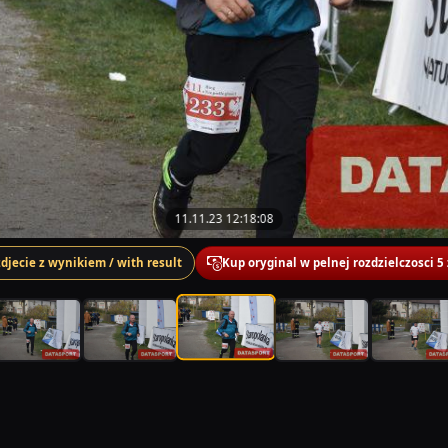
11.11.23 12:18:08
zdjecie z wynikiem / with result
Kup oryginal w pelnej rozdzielczosci 5