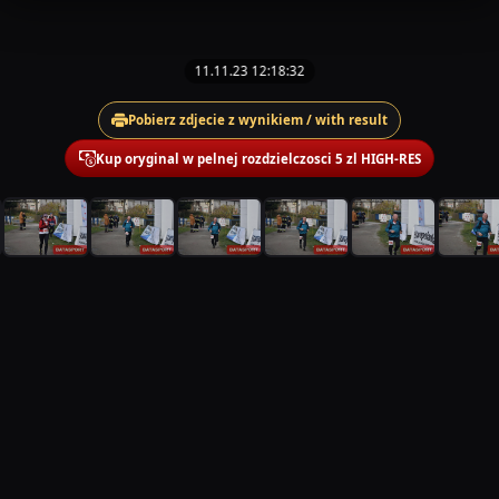
11.11.23 12:18:32
Pobierz zdjecie z wynikiem / with result
Kup oryginal w pelnej rozdzielczosci 5 zl HIGH-RES