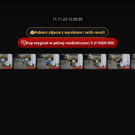
11.11.23 12:20:30
Pobierz zdjecie z wynikiem / with result
Kup oryginal w pelnej rozdzielczosci 5 zl HIGH-RES