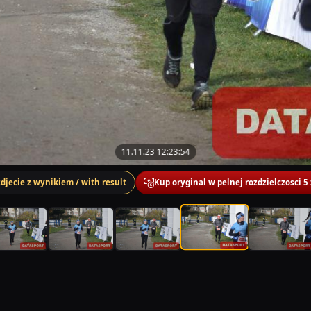
11.11.23 12:23:54
zdjecie z wynikiem / with result
Kup oryginal w pelnej rozdzielczosci 5