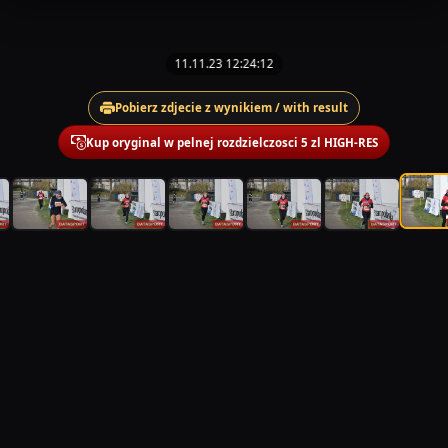
11.11.23 12:24:12
Pobierz zdjecie z wynikiem / with result
Kup oryginal w pelnej rozdzielczosci 5 zl HIGH-RES