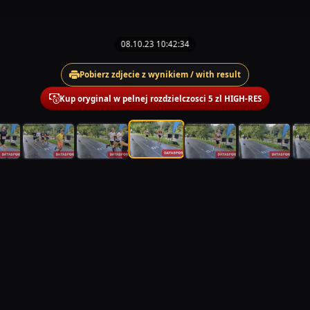
08.10.23 10:42:34
Pobierz zdjecie z wynikiem / with result
Kup oryginal w pelnej rozdzielczosci 5 zl HIGH-RES