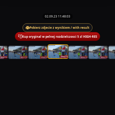
02.09.23 11:48:03
Pobierz zdjecie z wynikiem / with result
Kup oryginal w pelnej rozdzielczosci 5 zl HIGH-RES