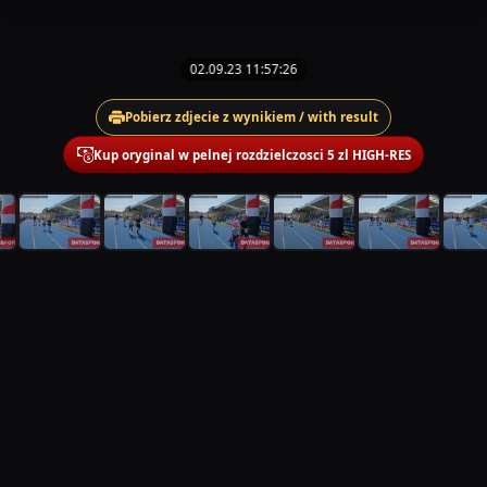
02.09.23 11:57:26
Pobierz zdjecie z wynikiem / with result
Kup oryginal w pelnej rozdzielczosci 5 zl HIGH-RES