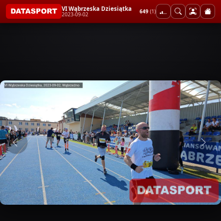
VI Wąbrzeska Dziesiątka
649
(1)
2023-09-02