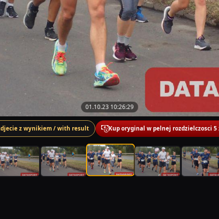
01.10.23 10:26:29
zdjecie z wynikiem / with result
Kup oryginal w pelnej rozdzielczosci 5