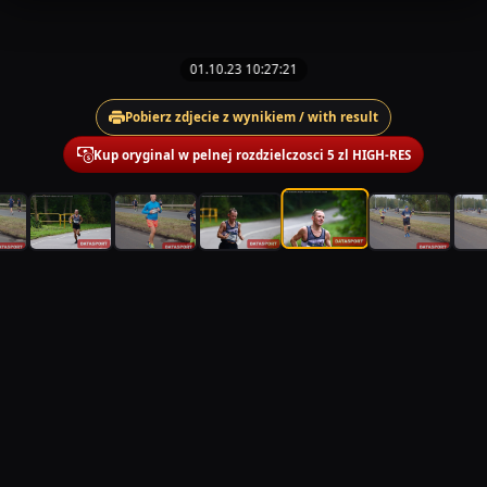
01.10.23 10:27:21
Pobierz zdjecie z wynikiem / with result
Kup oryginal w pelnej rozdzielczosci 5 zl HIGH-RES