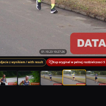
01.10.23 10:27:26
zdjecie z wynikiem / with result
Kup oryginal w pelnej rozdzielczosci 5