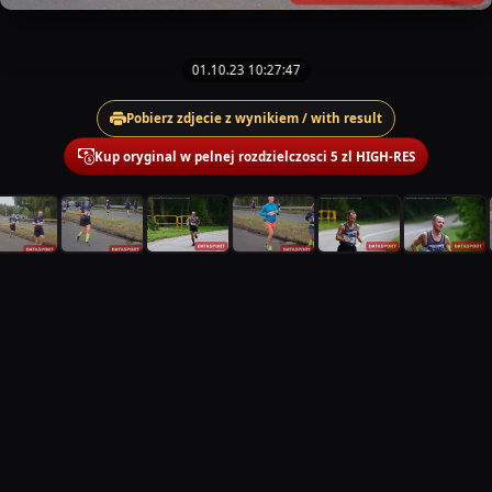
01.10.23 10:27:47
Pobierz zdjecie z wynikiem / with result
Kup oryginal w pelnej rozdzielczosci 5 zl HIGH-RES