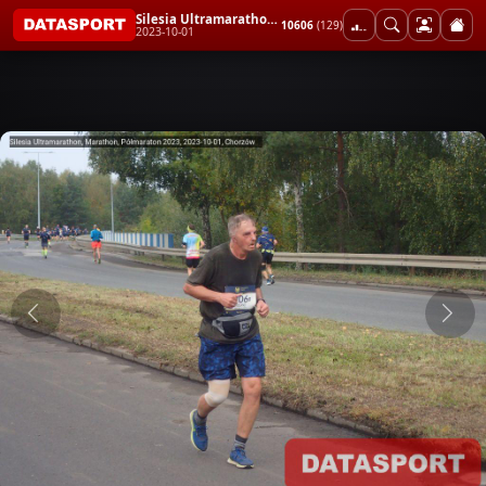
Silesia Ultramarathon, Marathon, Półmaraton 2023
10606
(129)
2023-10-01