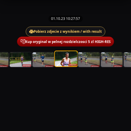
01.10.23 10:27:57
Pobierz zdjecie z wynikiem / with result
Kup oryginal w pelnej rozdzielczosci 5 zl HIGH-RES