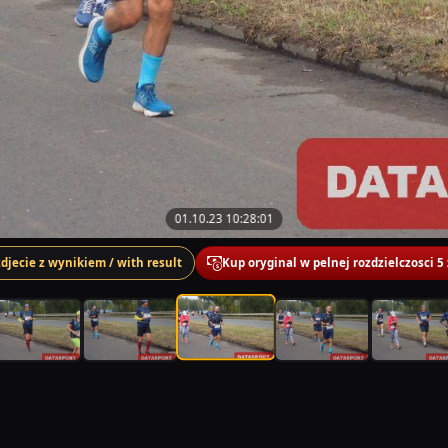
01.10.23 10:28:01
zdjecie z wynikiem / with result
Kup oryginal w pelnej rozdzielczosci 5