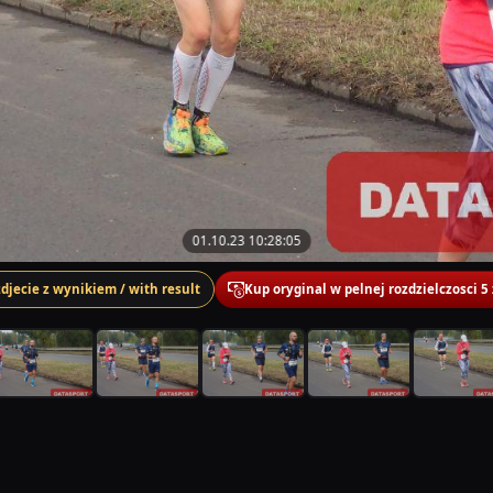
01.10.23 10:28:05
zdjecie z wynikiem / with result
Kup oryginal w pelnej rozdzielczosci 5