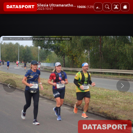
Silesia Ultramarathon, Marathon, Półmaraton 2023
10606
(129)
2023-10-01