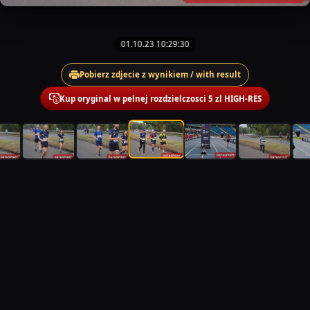
01.10.23 10:29:30
Pobierz zdjecie z wynikiem / with result
Kup oryginal w pelnej rozdzielczosci 5 zl HIGH-RES