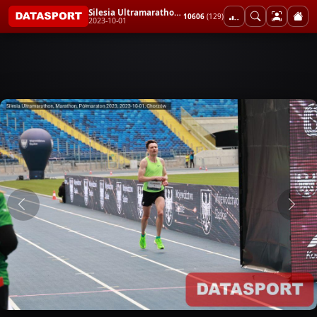
Silesia Ultramarathon, Marathon, Półmaraton 2023
10606
(129)
2023-10-01