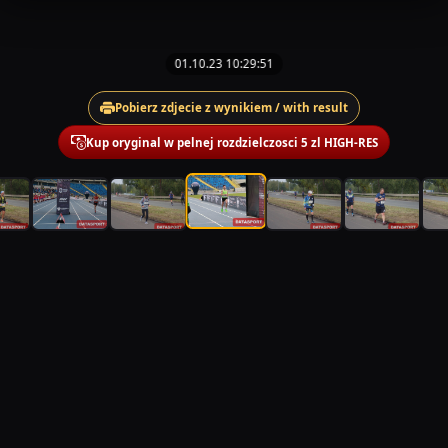
01.10.23 10:29:51
Pobierz zdjecie z wynikiem / with result
Kup oryginal w pelnej rozdzielczosci 5 zl HIGH-RES