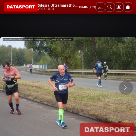
Silesia Ultramarathon, Marathon, Półmaraton 2023
10606
(129)
2023-10-01