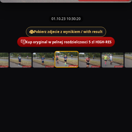
01.10.23 10:30:20
Pobierz zdjecie z wynikiem / with result
Kup oryginal w pelnej rozdzielczosci 5 zl HIGH-RES