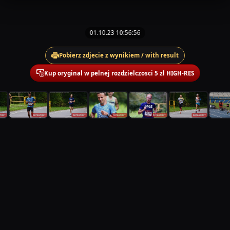
01.10.23 10:56:56
Pobierz zdjecie z wynikiem / with result
Kup oryginal w pelnej rozdzielczosci 5 zl HIGH-RES