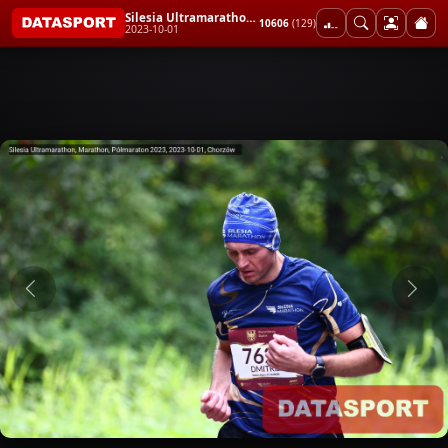
Silesia Ultramarathon, Marathon, Półmaraton 2023
10606
(129)
2023-10-01