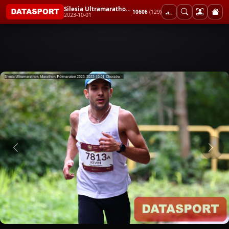
Silesia Ultramarathon, Marathon, Półmaraton 2023
10606
(129)
2023-10-01