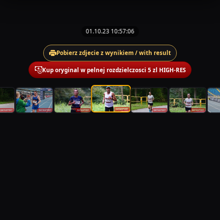
01.10.23 10:57:06
Pobierz zdjecie z wynikiem / with result
Kup oryginal w pelnej rozdzielczosci 5 zl HIGH-RES