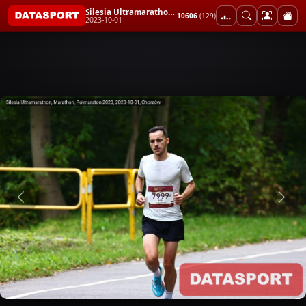
Silesia Ultramarathon, Marathon, Półmaraton 2023
10606
(129)
2023-10-01