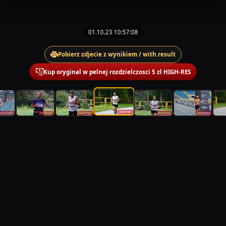
01.10.23 10:57:08
Pobierz zdjecie z wynikiem / with result
Kup oryginal w pelnej rozdzielczosci 5 zl HIGH-RES