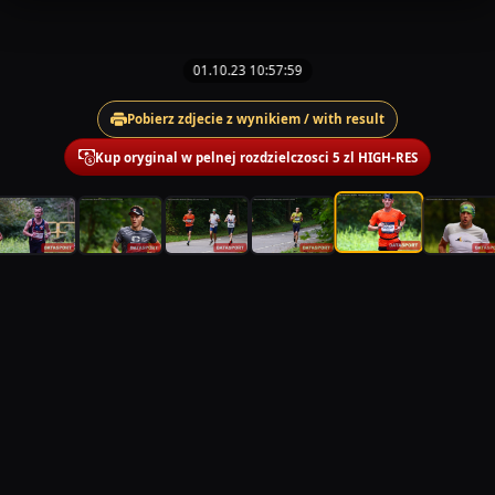
01.10.23 10:57:59
Pobierz zdjecie z wynikiem / with result
Kup oryginal w pelnej rozdzielczosci 5 zl HIGH-RES