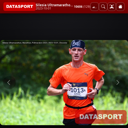
Silesia Ultramarathon, Marathon, Półmaraton 2023
10606
(129)
2023-10-01